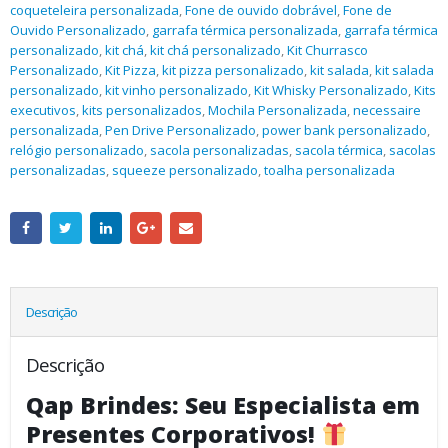
coqueteleira personalizada
,
Fone de ouvido dobrável
,
Fone de
Ouvido Personalizado
,
garrafa térmica personalizada
,
garrafa térmica
personalizado
,
kit chá
,
kit chá personalizado
,
Kit Churrasco
Personalizado
,
Kit Pizza
,
kit pizza personalizado
,
kit salada
,
kit salada
personalizado
,
kit vinho personalizado
,
Kit Whisky Personalizado
,
Kits
executivos
,
kits personalizados
,
Mochila Personalizada
,
necessaire
personalizada
,
Pen Drive Personalizado
,
power bank personalizado
,
relógio personalizado
,
sacola personalizadas
,
sacola térmica
,
sacolas
personalizadas
,
squeeze personalizado
,
toalha personalizada
Descrição
Descrição
Qap Brindes: Seu Especialista em
Presentes Corporativos!