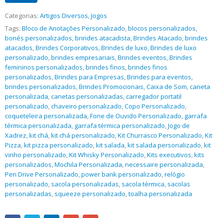
Categorias:
Artigos Diversos
,
Jogos
Tags:
Bloco de Anotações Personalizado
,
blocos personalizados
,
bonés personalizados
,
brindes atacadista
,
Brindes Atacado
,
brindes
atacados
,
Brindes Corporativos
,
Brindes de luxo
,
Brindes de luxo
personalizado
,
brindes empresariais
,
Brindes eventos
,
Brindes
femininos personalizados
,
brindes finos
,
brindes finos
personalizados
,
Brindes para Empresas
,
Brindes para eventos
,
brindes personalizados
,
Brindes Promocionais
,
Caixa de Som
,
caneta
personalizada
,
canetas personalizadas
,
carregador portatil
personalizado
,
chaveiro personalizado
,
Copo Personalizado
,
coqueteleira personalizada
,
Fone de Ouvido Personalizado
,
garrafa
térmica personalizada
,
garrafa térmica personalizado
,
Jogo de
Xadrez
,
kit chá
,
kit chá personalizado
,
Kit Churrasco Personalizado
,
Kit
Pizza
,
kit pizza personalizado
,
kit salada
,
kit salada personalizado
,
kit
vinho personalizado
,
Kit Whisky Personalizado
,
Kits executivos
,
kits
personalizados
,
Mochila Personalizada
,
necessaire personalizada
,
Pen Drive Personalizado
,
power bank personalizado
,
relógio
personalizado
,
sacola personalizadas
,
sacola térmica
,
sacolas
personalizadas
,
squeeze personalizado
,
toalha personalizada