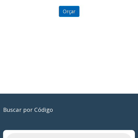
Kit Banho Ecológico
2.53
out of
5
Orçar
Buscar por Código
Pesquisar
produtos