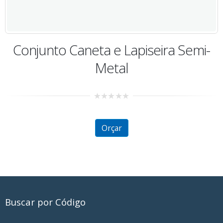
0
out
of
5
Orçar
 Semi-
Buscar por Código