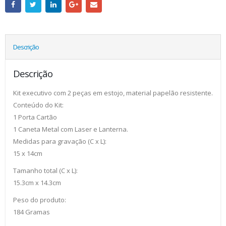
Descrição
Descrição
Kit executivo com 2 peças em estojo, material papelão resistente.
Conteúdo do Kit:
1 Porta Cartão
1 Caneta Metal com Laser e Lanterna.
Medidas para gravação (C x L):
15 x 14cm
Tamanho total (C x L):
15.3cm x 14.3cm
Peso do produto:
184 Gramas