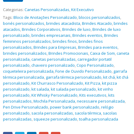
Categorias:
Canetas Personalizadas
,
Kit Executivo
Tags:
Bloco de Anotações Personalizado
,
blocos personalizados
,
bonés personalizados
,
brindes atacadista
,
Brindes Atacado
,
brindes
atacados
,
Brindes Corporativos
,
Brindes de luxo
,
Brindes de luxo
personalizado
,
brindes empresariais
,
Brindes eventos
,
Brindes
femininos personalizados
,
brindes finos
,
brindes finos
personalizados
,
Brindes para Empresas
,
Brindes para eventos
,
brindes personalizados
,
Brindes Promocionais
,
Caixa de Som
,
caneta
personalizada
,
canetas personalizadas
,
carregador portatil
personalizado
,
chaveiro personalizado
,
Copo Personalizado
,
coqueteleira personalizada
,
Fone de Ouvido Personalizado
,
garrafa
térmica personalizada
,
garrafa térmica personalizado
,
kit chá
,
kit chá
personalizado
,
Kit Churrasco Personalizado
,
Kit Pizza
,
kit pizza
personalizado
,
kit salada
,
kit salada personalizado
,
kit vinho
personalizado
,
Kit Whisky Personalizado
,
Kits executivos
,
kits
personalizados
,
Mochila Personalizada
,
necessaire personalizada
,
Pen Drive Personalizado
,
power bank personalizado
,
relógio
personalizado
,
sacola personalizadas
,
sacola térmica
,
sacolas
personalizadas
,
squeeze personalizado
,
toalha personalizada