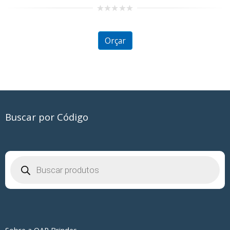
ut
f
Orçar
Buscar por Código
Pesquisar
produtos