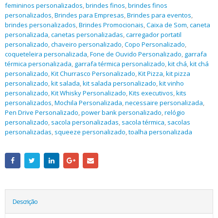
femininos personalizados
,
brindes finos
,
brindes finos
personalizados
,
Brindes para Empresas
,
Brindes para eventos
,
brindes personalizados
,
Brindes Promocionais
,
Caixa de Som
,
caneta
personalizada
,
canetas personalizadas
,
carregador portatil
personalizado
,
chaveiro personalizado
,
Copo Personalizado
,
coqueteleira personalizada
,
Fone de Ouvido Personalizado
,
garrafa
térmica personalizada
,
garrafa térmica personalizado
,
kit chá
,
kit chá
personalizado
,
Kit Churrasco Personalizado
,
Kit Pizza
,
kit pizza
personalizado
,
kit salada
,
kit salada personalizado
,
kit vinho
personalizado
,
Kit Whisky Personalizado
,
Kits executivos
,
kits
personalizados
,
Mochila Personalizada
,
necessaire personalizada
,
Pen Drive Personalizado
,
power bank personalizado
,
relógio
personalizado
,
sacola personalizadas
,
sacola térmica
,
sacolas
personalizadas
,
squeeze personalizado
,
toalha personalizada
Descrição