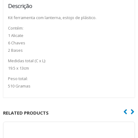
Descrição
Kit ferramenta com lanterna, estojo de plástico.
Contém:
1 Alicate
6 Chaves
2 Bases
Medidas total (C x L):
19.5 x 13cm
Peso total:
510 Gramas
RELATED PRODUCTS