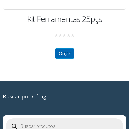
Kit Ferramentas 25pçs
0
out
of
5
Orçar
Buscar por Código
Pesquisar
produtos