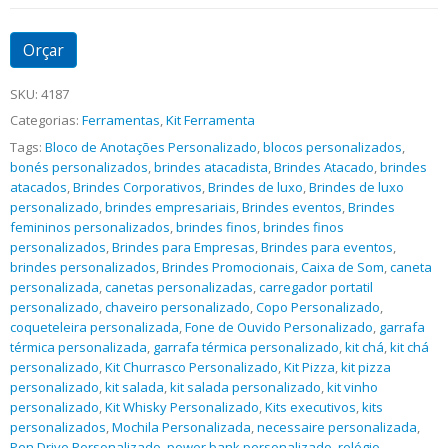
Orçar
SKU:
4187
Categorias:
Ferramentas
,
Kit Ferramenta
Tags:
Bloco de Anotações Personalizado
,
blocos personalizados
,
bonés personalizados
,
brindes atacadista
,
Brindes Atacado
,
brindes
atacados
,
Brindes Corporativos
,
Brindes de luxo
,
Brindes de luxo
personalizado
,
brindes empresariais
,
Brindes eventos
,
Brindes
femininos personalizados
,
brindes finos
,
brindes finos
personalizados
,
Brindes para Empresas
,
Brindes para eventos
,
brindes personalizados
,
Brindes Promocionais
,
Caixa de Som
,
caneta
personalizada
,
canetas personalizadas
,
carregador portatil
personalizado
,
chaveiro personalizado
,
Copo Personalizado
,
coqueteleira personalizada
,
Fone de Ouvido Personalizado
,
garrafa
térmica personalizada
,
garrafa térmica personalizado
,
kit chá
,
kit chá
personalizado
,
Kit Churrasco Personalizado
,
Kit Pizza
,
kit pizza
personalizado
,
kit salada
,
kit salada personalizado
,
kit vinho
personalizado
,
Kit Whisky Personalizado
,
Kits executivos
,
kits
personalizados
,
Mochila Personalizada
,
necessaire personalizada
,
Pen Drive Personalizado
,
power bank personalizado
,
relógio