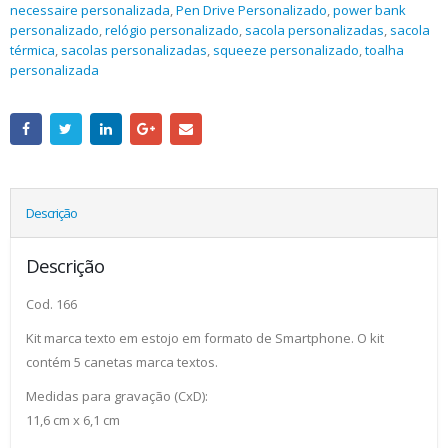
necessaire personalizada
,
Pen Drive Personalizado
,
power bank
personalizado
,
relógio personalizado
,
sacola personalizadas
,
sacola
térmica
,
sacolas personalizadas
,
squeeze personalizado
,
toalha
personalizada
Descrição
Descrição
Cod. 166
Kit marca texto em estojo em formato de Smartphone. O kit
contém 5 canetas marca textos.
Medidas para gravação (CxD):
11,6 cm x 6,1 cm