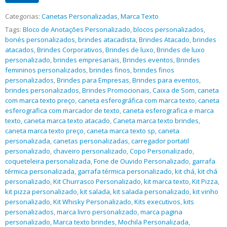
Categorias:
Canetas Personalizadas
,
Marca Texto
Tags:
Bloco de Anotações Personalizado
,
blocos personalizados
,
bonés personalizados
,
brindes atacadista
,
Brindes Atacado
,
brindes
atacados
,
Brindes Corporativos
,
Brindes de luxo
,
Brindes de luxo
personalizado
,
brindes empresariais
,
Brindes eventos
,
Brindes
femininos personalizados
,
brindes finos
,
brindes finos
personalizados
,
Brindes para Empresas
,
Brindes para eventos
,
brindes personalizados
,
Brindes Promocionais
,
Caixa de Som
,
caneta
com marca texto preço
,
caneta esferográfica com marca texto
,
caneta
esferografica com marcador de texto
,
caneta esferografica e marca
texto
,
caneta marca texto atacado
,
Caneta marca texto brindes
,
caneta marca texto preço
,
caneta marca texto sp
,
caneta
personalizada
,
canetas personalizadas
,
carregador portatil
personalizado
,
chaveiro personalizado
,
Copo Personalizado
,
coqueteleira personalizada
,
Fone de Ouvido Personalizado
,
garrafa
térmica personalizada
,
garrafa térmica personalizado
,
kit chá
,
kit chá
personalizado
,
Kit Churrasco Personalizado
,
kit marca texto
,
Kit Pizza
,
kit pizza personalizado
,
kit salada
,
kit salada personalizado
,
kit vinho
personalizado
,
Kit Whisky Personalizado
,
Kits executivos
,
kits
personalizados
,
marca livro personalizado
,
marca pagina
personalizado
,
Marca texto brindes
,
Mochila Personalizada
,