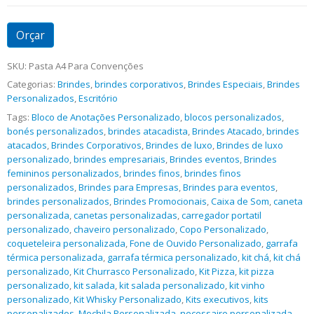
Orçar
SKU:
Pasta A4 Para Convenções
Categorias:
Brindes
,
brindes corporativos
,
Brindes Especiais
,
Brindes
Personalizados
,
Escritório
Tags:
Bloco de Anotações Personalizado
,
blocos personalizados
,
bonés personalizados
,
brindes atacadista
,
Brindes Atacado
,
brindes
atacados
,
Brindes Corporativos
,
Brindes de luxo
,
Brindes de luxo
personalizado
,
brindes empresariais
,
Brindes eventos
,
Brindes
femininos personalizados
,
brindes finos
,
brindes finos
personalizados
,
Brindes para Empresas
,
Brindes para eventos
,
brindes personalizados
,
Brindes Promocionais
,
Caixa de Som
,
caneta
personalizada
,
canetas personalizadas
,
carregador portatil
personalizado
,
chaveiro personalizado
,
Copo Personalizado
,
coqueteleira personalizada
,
Fone de Ouvido Personalizado
,
garrafa
térmica personalizada
,
garrafa térmica personalizado
,
kit chá
,
kit chá
personalizado
,
Kit Churrasco Personalizado
,
Kit Pizza
,
kit pizza
personalizado
,
kit salada
,
kit salada personalizado
,
kit vinho
personalizado
,
Kit Whisky Personalizado
,
Kits executivos
,
kits
personalizados
,
Mochila Personalizada
,
necessaire personalizada
,