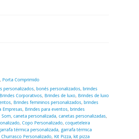
,
Porta Comprimido
s personalizados
,
bonés personalizados
,
brindes
Brindes Corporativos
,
Brindes de luxo
,
Brindes de luxo
entos
,
Brindes femininos personalizados
,
brindes
ra Empresas
,
Brindes para eventos
,
brindes
e Som
,
caneta personalizada
,
canetas personalizadas
,
sonalizado
,
Copo Personalizado
,
coqueteleira
garrafa térmica personalizada
,
garrafa térmica
t Churrasco Personalizado
,
Kit Pizza
,
kit pizza