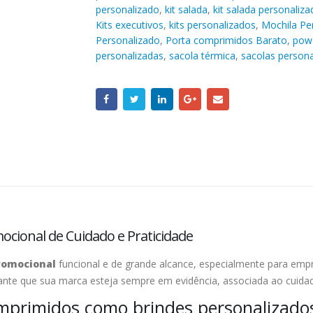
personalizado
,
kit salada
,
kit salada personaliza
Kits executivos
,
kits personalizados
,
Mochila Pe
Personalizado
,
Porta comprimidos Barato
,
powe
personalizadas
,
sacola térmica
,
sacolas persona
cional de Cuidado e Praticidade
romocional
funcional e de grande alcance, especialmente para empre
arante que sua marca esteja sempre em evidência, associada ao cuida
omprimidos como brindes personalizado