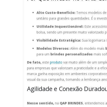
Alto Custo-Benefício:
Temos modelos d
unitário para grandes quantidades. É o inve
Utilidade Inquestionável:
Este acessório
bolsa, sendo um presente muito valorizado 
Visibilidade Estratégica:
Sua logomarca s
Modelos Diversos:
Além do modelo mais
para um
brindes personalizados
mais sofi
De fato,
este
produto
vai muito além de um simpl
para empresas que valorizam a praticidade e a efici
marca ganha exposição em ambientes corporativos,
visual da sua campanha, tornando a lembrança ain
Agilidade e Conexão Durado
Nesse sentido,
na
QAP BRINDES
, entendemos a