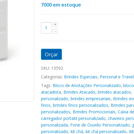
7000 em estoque
Orçar
SKU:
13592
Categorias:
Brindes Especiais
,
Personal e Travel
Tags:
Bloco de Anotações Personalizado
,
bloco
atacadista
,
Brindes Atacado
,
brindes atacados
,
personalizado
,
brindes empresariais
,
Brindes ev
finos
,
brindes finos personalizados
,
Brindes pa
personalizados
,
Brindes Promocionais
,
Caixa d
carregador portatil personalizado
,
chaveiro per
personalizada
,
Fone de Ouvido Personalizado
,
personalizado
,
kit chá
,
kit chá personalizado
,
Ki