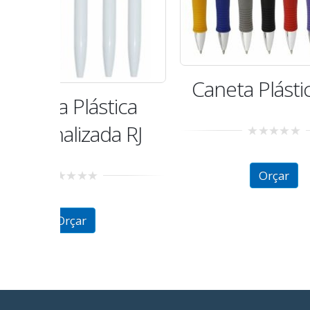
Caneta Plástica MA
C
ica
a RJ
0
out
of
Orçar
5