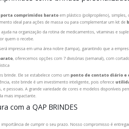
e
porta comprimidos barato
em plástico (polipropileno), simples
stimento ideal para ações de massa ou para complementar um kit de
 ajuda na organização da rotina de medicamentos, vitaminas e suplem
por quem o recebe.
erá impressa em uma área nobre (tampa), garantindo que a empresa s
barato
, oferecemos opções com 7 divisórias (semanal), com corta
stica
es brinde. Ele se estabelece como um
ponto de contato diário e
ência, este brinde é um investimento inteligente, pois oferece
utilid
 e pessoais. A grande variedade de cores e modelos disponíveis per
da mais impactante.
ura com a QAP BRINDES
 importância de cumprir o seu prazo. Nosso compromisso é entrega