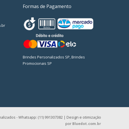
Formas de Pagamento
.br
Brindes Personalizados SP, Brindes
Promocionais SP
alizados - Whatsapp: (11) 991307382 | Design e otimização
por
Bluedot.com.br