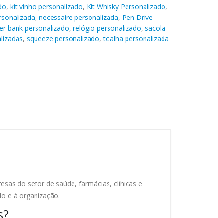
do
,
kit vinho personalizado
,
Kit Whisky Personalizado
,
rsonalizada
,
necessaire personalizada
,
Pen Drive
r bank personalizado
,
relógio personalizado
,
sacola
lizadas
,
squeeze personalizado
,
toalha personalizada
sas do setor de saúde, farmácias, clínicas e
do e à organização.
s?