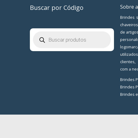
Buscar por Código
Sobre a
Brindes s
chaveiros
de artigo
Pesquisar
produtos
personal
logomarc
utilizad
clientes
com a nec
Brindes 
Brindes 
Brindes 