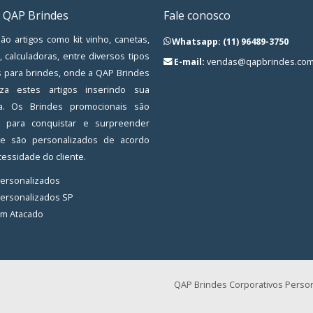
 QAP Brindes
Fale conosco
ão artigos como kit vinho, canetas,
Whatsapp: (11) 96489-3750
, calculadoras, entre diversos tipos
E-mail:
vendas@qapbrindes.com
s para brindes, onde a QAP Brindes
iza estes artigos inserindo sua
a. Os Brindes promocionais são
os para conquistar e surpreender
, e são personalizados de acordo
essidade do cliente.
Personalizados
Personalizados SP
em Atacado
QAP Brindes Corporativos Person