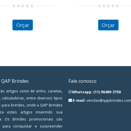
0
0
out
out
of
of
Orçar
Orçar
5
5
 QAP Brindes
Fale conosco
ão artigos como kit vinho, canetas,
Whatsapp: (11) 96489-3750
, calculadoras, entre diversos tipos
E-mail:
vendas@qapbrindes.com
s para brindes, onde a QAP Brindes
iza estes artigos inserindo sua
a. Os Brindes promocionais são
os para conquistar e surpreender