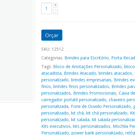
Orçar
SKU:
12512
Categorias:
Brindes para Escritório
,
Porta Reca
Tags:
Bloco de Anotações Personalizado
,
bloco
atacadista
,
Brindes Atacado
,
brindes atacados
,
personalizado
,
brindes empresariais
,
Brindes ev
finos
,
brindes finos personalizados
,
Brindes pa
personalizados
,
Brindes Promocionais
,
Caixa d
carregador portatil personalizado
,
chaveiro per
personalizada
,
Fone de Ouvido Personalizado
,
personalizado
,
kit chá
,
kit chá personalizado
,
Ki
personalizado
,
kit salada
,
kit salada personaliza
Kits executivos
,
kits personalizados
,
Mochila Pe
Personalizado
,
power bank personalizado
,
reló