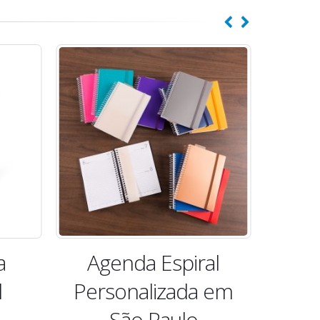
a
Agenda Espiral
Agen
l
Personalizada em
São Paulo