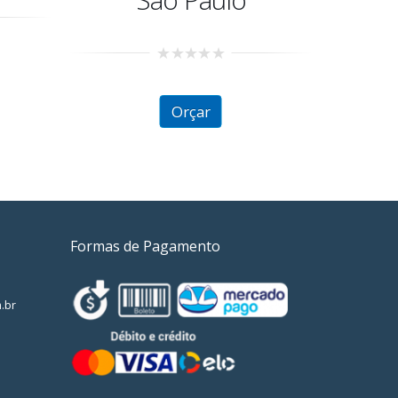
0
out
of
Orçar
5
Formas de Pagamento
.br