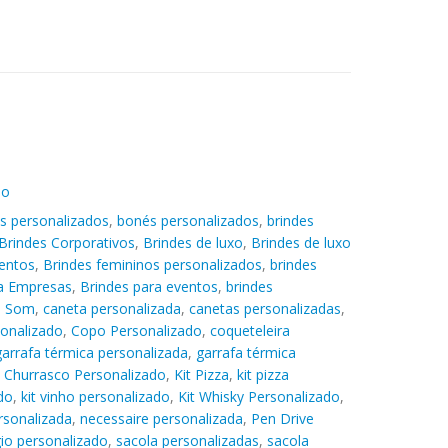
do
s personalizados
,
bonés personalizados
,
brindes
Brindes Corporativos
,
Brindes de luxo
,
Brindes de luxo
entos
,
Brindes femininos personalizados
,
brindes
ra Empresas
,
Brindes para eventos
,
brindes
e Som
,
caneta personalizada
,
canetas personalizadas
,
sonalizado
,
Copo Personalizado
,
coqueteleira
garrafa térmica personalizada
,
garrafa térmica
t Churrasco Personalizado
,
Kit Pizza
,
kit pizza
do
,
kit vinho personalizado
,
Kit Whisky Personalizado
,
rsonalizada
,
necessaire personalizada
,
Pen Drive
gio personalizado
,
sacola personalizadas
,
sacola