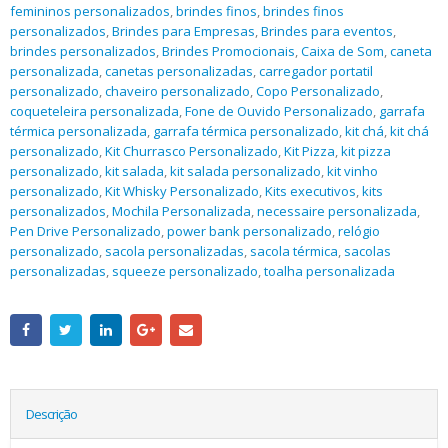
femininos personalizados
,
brindes finos
,
brindes finos
personalizados
,
Brindes para Empresas
,
Brindes para eventos
,
brindes personalizados
,
Brindes Promocionais
,
Caixa de Som
,
caneta
personalizada
,
canetas personalizadas
,
carregador portatil
personalizado
,
chaveiro personalizado
,
Copo Personalizado
,
coqueteleira personalizada
,
Fone de Ouvido Personalizado
,
garrafa
térmica personalizada
,
garrafa térmica personalizado
,
kit chá
,
kit chá
personalizado
,
Kit Churrasco Personalizado
,
Kit Pizza
,
kit pizza
personalizado
,
kit salada
,
kit salada personalizado
,
kit vinho
personalizado
,
Kit Whisky Personalizado
,
Kits executivos
,
kits
personalizados
,
Mochila Personalizada
,
necessaire personalizada
,
Pen Drive Personalizado
,
power bank personalizado
,
relógio
personalizado
,
sacola personalizadas
,
sacola térmica
,
sacolas
personalizadas
,
squeeze personalizado
,
toalha personalizada
Descrição