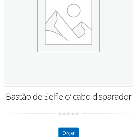
Bastão de Selfie c/ cabo disparador
0
out
of
5
Orçar