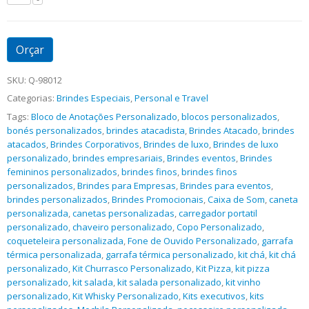
Orçar
SKU:
Q-98012
Categorias:
Brindes Especiais
,
Personal e Travel
Tags:
Bloco de Anotações Personalizado
,
blocos personalizados
,
bonés personalizados
,
brindes atacadista
,
Brindes Atacado
,
brindes
atacados
,
Brindes Corporativos
,
Brindes de luxo
,
Brindes de luxo
personalizado
,
brindes empresariais
,
Brindes eventos
,
Brindes
femininos personalizados
,
brindes finos
,
brindes finos
personalizados
,
Brindes para Empresas
,
Brindes para eventos
,
brindes personalizados
,
Brindes Promocionais
,
Caixa de Som
,
caneta
personalizada
,
canetas personalizadas
,
carregador portatil
personalizado
,
chaveiro personalizado
,
Copo Personalizado
,
coqueteleira personalizada
,
Fone de Ouvido Personalizado
,
garrafa
térmica personalizada
,
garrafa térmica personalizado
,
kit chá
,
kit chá
personalizado
,
Kit Churrasco Personalizado
,
Kit Pizza
,
kit pizza
personalizado
,
kit salada
,
kit salada personalizado
,
kit vinho
personalizado
,
Kit Whisky Personalizado
,
Kits executivos
,
kits