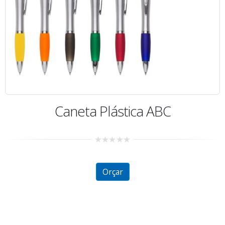
Caneta Plástica ABC
0
out
of
5
Orçar