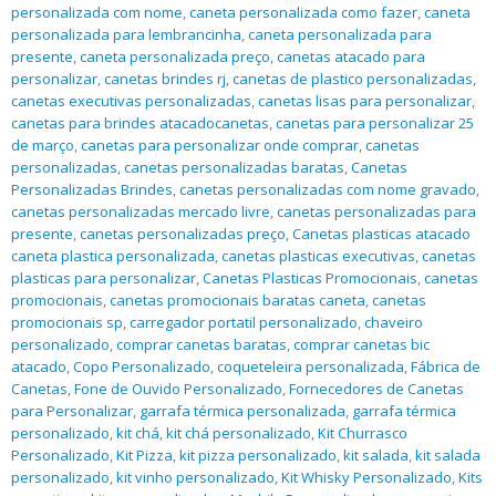
personalizada com nome
,
caneta personalizada como fazer
,
caneta
personalizada para lembrancinha
,
caneta personalizada para
presente
,
caneta personalizada preço
,
canetas atacado para
personalizar
,
canetas brindes rj
,
canetas de plastico personalizadas
,
canetas executivas personalizadas
,
canetas lisas para personalizar
,
canetas para brindes atacadocanetas
,
canetas para personalizar 25
de março
,
canetas para personalizar onde comprar
,
canetas
personalizadas
,
canetas personalizadas baratas
,
Canetas
Personalizadas Brindes
,
canetas personalizadas com nome gravado
,
canetas personalizadas mercado livre
,
canetas personalizadas para
presente
,
canetas personalizadas preço
,
Canetas plasticas atacado
caneta plastica personalizada
,
canetas plasticas executivas
,
canetas
plasticas para personalizar
,
Canetas Plasticas Promocionais
,
canetas
promocionais
,
canetas promocionais baratas caneta
,
canetas
promocionais sp
,
carregador portatil personalizado
,
chaveiro
personalizado
,
comprar canetas baratas
,
comprar canetas bic
atacado
,
Copo Personalizado
,
coqueteleira personalizada
,
Fábrica de
Canetas
,
Fone de Ouvido Personalizado
,
Fornecedores de Canetas
para Personalizar
,
garrafa térmica personalizada
,
garrafa térmica
personalizado
,
kit chá
,
kit chá personalizado
,
Kit Churrasco
Personalizado
,
Kit Pizza
,
kit pizza personalizado
,
kit salada
,
kit salada
personalizado
,
kit vinho personalizado
,
Kit Whisky Personalizado
,
Kits