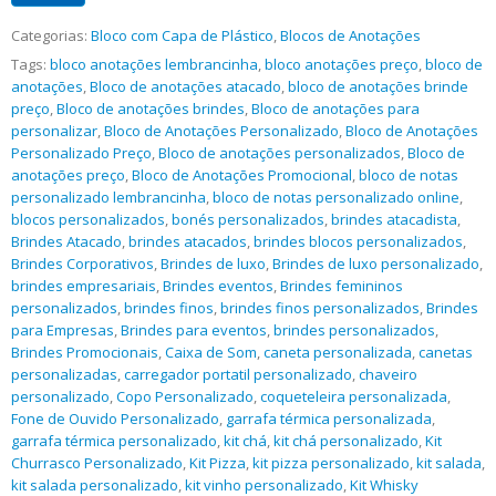
Categorias:
Bloco com Capa de Plástico
,
Blocos de Anotações
Tags:
bloco anotações lembrancinha
,
bloco anotações preço
,
bloco de
anotações
,
Bloco de anotações atacado
,
bloco de anotações brinde
preço
,
Bloco de anotações brindes
,
Bloco de anotações para
personalizar
,
Bloco de Anotações Personalizado
,
Bloco de Anotações
Personalizado Preço
,
Bloco de anotações personalizados
,
Bloco de
anotações preço
,
Bloco de Anotações Promocional
,
bloco de notas
personalizado lembrancinha
,
bloco de notas personalizado online
,
blocos personalizados
,
bonés personalizados
,
brindes atacadista
,
Brindes Atacado
,
brindes atacados
,
brindes blocos personalizados
,
Brindes Corporativos
,
Brindes de luxo
,
Brindes de luxo personalizado
,
brindes empresariais
,
Brindes eventos
,
Brindes femininos
personalizados
,
brindes finos
,
brindes finos personalizados
,
Brindes
para Empresas
,
Brindes para eventos
,
brindes personalizados
,
Brindes Promocionais
,
Caixa de Som
,
caneta personalizada
,
canetas
personalizadas
,
carregador portatil personalizado
,
chaveiro
personalizado
,
Copo Personalizado
,
coqueteleira personalizada
,
Fone de Ouvido Personalizado
,
garrafa térmica personalizada
,
garrafa térmica personalizado
,
kit chá
,
kit chá personalizado
,
Kit
Churrasco Personalizado
,
Kit Pizza
,
kit pizza personalizado
,
kit salada
,
kit salada personalizado
,
kit vinho personalizado
,
Kit Whisky