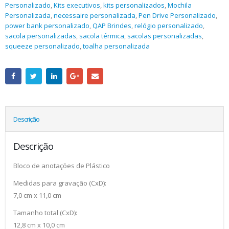
Personalizado
,
Kits executivos
,
kits personalizados
,
Mochila
Personalizada
,
necessaire personalizada
,
Pen Drive Personalizado
,
power bank personalizado
,
QAP Brindes
,
relógio personalizado
,
sacola personalizadas
,
sacola térmica
,
sacolas personalizadas
,
squeeze personalizado
,
toalha personalizada
Descrição
Descrição
Bloco de anotações de Plástico
Medidas para gravação (CxD):
7,0 cm x 11,0 cm
Tamanho total (CxD):
12,8 cm x 10,0 cm