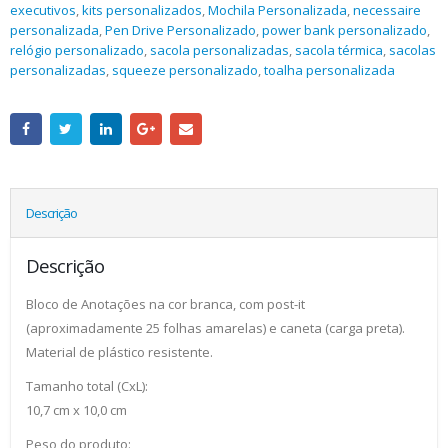
executivos
,
kits personalizados
,
Mochila Personalizada
,
necessaire
personalizada
,
Pen Drive Personalizado
,
power bank personalizado
,
relógio personalizado
,
sacola personalizadas
,
sacola térmica
,
sacolas
personalizadas
,
squeeze personalizado
,
toalha personalizada
Descrição
Descrição
Bloco de Anotações na cor branca, com post-it
(aproximadamente 25 folhas amarelas) e caneta (carga preta).
Material de plástico resistente.
Tamanho total (CxL):
10,7 cm x 10,0 cm
Peso do produto: