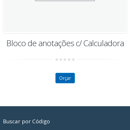
Caderneta Pequena T
0
out
of
 c/ Calculadora
5
Orçar
Buscar por Código