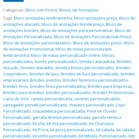
Categorias:
Bloco com Post-it
,
Blocos de Anotações
Tags:
bloco anotações lembrancinha
,
bloco anotações preço
,
Bloco de
anotações atacado
,
bloco de anotações brinde preço
,
Bloco de
anotações brindes
,
Bloco de anotações para personalizar
,
Bloco de
Anotações Personalizado
,
Bloco de Anotações Personalizado Preço
,
Bloco de anotações personalizados
,
Bloco de anotações preço
,
Bloco
de Anotações Promocional
,
bloco de notas personalizado
lembrancinha
,
bloco de notas personalizado online
,
blocos
personalizados
,
bonés personalizados
,
brindes atacadista
,
Brindes
Atacado
,
brindes atacados
,
brindes blocos personalizados
,
Brindes
Corporativos
,
Brindes de luxo
,
Brindes de luxo personalizado
,
brindes
empresariais
,
Brindes eventos
,
Brindes femininos personalizados
,
brindes finos
,
brindes finos personalizados
,
Brindes para Empresas
,
Brindes para eventos
,
brindes personalizados
,
Brindes Promocionais
,
Caixa de Som
,
caneta personalizada
,
canetas personalizadas
,
carregador portatil personalizado
,
chaveiro personalizado
,
Copo
Personalizado
,
coqueteleira personalizada
,
Fone de Ouvido
Personalizado
,
garrafa térmica personalizada
,
garrafa térmica
personalizado
,
kit chá
,
kit chá personalizado
,
Kit Churrasco
Personalizado
,
Kit Pizza
,
kit pizza personalizado
,
kit salada
,
kit salada
personalizado
,
kit vinho personalizado
,
Kit Whisky Personalizado
,
Kits