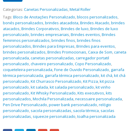
Categorias:
Canetas Personalizadas
,
Metal Roller
Tags:
Bloco de Anotações Personalizado
,
blocos personalizados
,
bonés personalizados
,
brindes atacadista
,
Brindes Atacado
,
brindes
atacados
,
Brindes Corporativos
,
Brindes de luxo
,
Brindes de luxo
personalizado
,
brindes empresariais
,
Brindes eventos
,
Brindes
femininos personalizados
,
brindes finos
,
brindes finos
personalizados
,
Brindes para Empresas
,
Brindes para eventos
,
brindes personalizados
,
Brindes Promocionais
,
Caixa de Som
,
caneta
personalizada
,
canetas personalizadas
,
carregador portatil
personalizado
,
chaveiro personalizado
,
Copo Personalizado
,
coqueteleira personalizada
,
Fone de Ouvido Personalizado
,
garrafa
térmica personalizada
,
garrafa térmica personalizado
,
kit chá
,
kit chá
personalizado
,
Kit Churrasco Personalizado
,
Kit Pizza
,
kit pizza
personalizado
,
kit salada
,
kit salada personalizado
,
kit vinho
personalizado
,
Kit Whisky Personalizado
,
Kits executivos
,
kits
personalizados
,
Mochila Personalizada
,
necessaire personalizada
,
Pen Drive Personalizado
,
power bank personalizado
,
relógio
personalizado
,
sacola personalizadas
,
sacola térmica
,
sacolas
personalizadas
,
squeeze personalizado
,
toalha personalizada