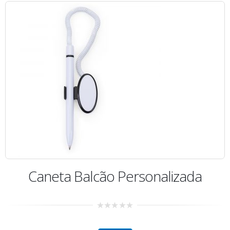
Caneta Balcão Personalizada
0
out
of