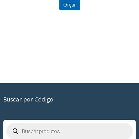
Can
5
Orçar
Buscar por Código
Pesquisar
produtos