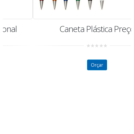
Caneta Plástica Preço
0
out
of
5
Orçar