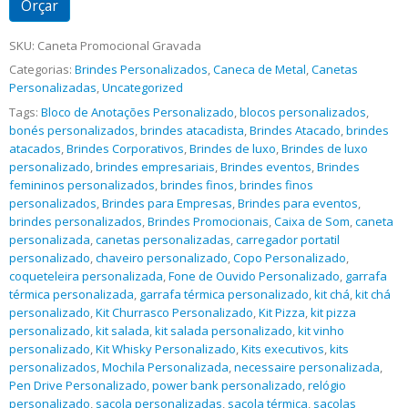
Orçar
SKU:
Caneta Promocional Gravada
Categorias:
Brindes Personalizados
,
Caneca de Metal
,
Canetas
Personalizadas
,
Uncategorized
Tags:
Bloco de Anotações Personalizado
,
blocos personalizados
,
bonés personalizados
,
brindes atacadista
,
Brindes Atacado
,
brindes
atacados
,
Brindes Corporativos
,
Brindes de luxo
,
Brindes de luxo
personalizado
,
brindes empresariais
,
Brindes eventos
,
Brindes
femininos personalizados
,
brindes finos
,
brindes finos
personalizados
,
Brindes para Empresas
,
Brindes para eventos
,
brindes personalizados
,
Brindes Promocionais
,
Caixa de Som
,
caneta
personalizada
,
canetas personalizadas
,
carregador portatil
personalizado
,
chaveiro personalizado
,
Copo Personalizado
,
coqueteleira personalizada
,
Fone de Ouvido Personalizado
,
garrafa
térmica personalizada
,
garrafa térmica personalizado
,
kit chá
,
kit chá
personalizado
,
Kit Churrasco Personalizado
,
Kit Pizza
,
kit pizza
personalizado
,
kit salada
,
kit salada personalizado
,
kit vinho
personalizado
,
Kit Whisky Personalizado
,
Kits executivos
,
kits
personalizados
,
Mochila Personalizada
,
necessaire personalizada
,
Pen Drive Personalizado
,
power bank personalizado
,
relógio
personalizado
,
sacola personalizadas
,
sacola térmica
,
sacolas