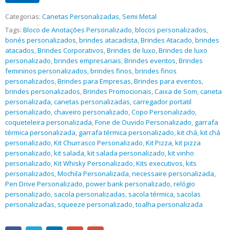
Categorias:
Canetas Personalizadas
,
Semi Metal
Tags:
Bloco de Anotações Personalizado
,
blocos personalizados
,
bonés personalizados
,
brindes atacadista
,
Brindes Atacado
,
brindes
atacados
,
Brindes Corporativos
,
Brindes de luxo
,
Brindes de luxo
personalizado
,
brindes empresariais
,
Brindes eventos
,
Brindes
femininos personalizados
,
brindes finos
,
brindes finos
personalizados
,
Brindes para Empresas
,
Brindes para eventos
,
brindes personalizados
,
Brindes Promocionais
,
Caixa de Som
,
caneta
personalizada
,
canetas personalizadas
,
carregador portatil
personalizado
,
chaveiro personalizado
,
Copo Personalizado
,
coqueteleira personalizada
,
Fone de Ouvido Personalizado
,
garrafa
térmica personalizada
,
garrafa térmica personalizado
,
kit chá
,
kit chá
personalizado
,
Kit Churrasco Personalizado
,
Kit Pizza
,
kit pizza
personalizado
,
kit salada
,
kit salada personalizado
,
kit vinho
personalizado
,
Kit Whisky Personalizado
,
Kits executivos
,
kits
personalizados
,
Mochila Personalizada
,
necessaire personalizada
,
Pen Drive Personalizado
,
power bank personalizado
,
relógio
personalizado
,
sacola personalizadas
,
sacola térmica
,
sacolas
personalizadas
,
squeeze personalizado
,
toalha personalizada