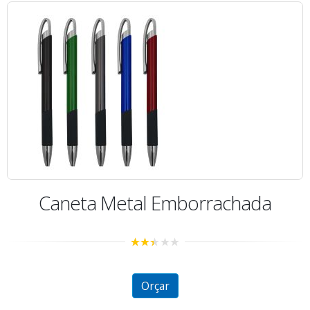
Caneta Metal Emborrachada
2.35
out of
5
Orçar