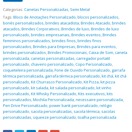
Categorias:
Canetas Personalizadas
,
Semi Metal
Tags:
Bloco de Anotações Personalizado
,
blocos personalizados
,
bonés personalizados
,
brindes atacadista
,
Brindes Atacado
,
brindes
atacados
,
Brindes Corporativos
,
Brindes de luxo
,
Brindes de luxo
personalizado
,
brindes empresariais
,
Brindes eventos
,
Brindes
femininos personalizados
,
brindes finos
,
brindes finos
personalizados
,
Brindes para Empresas
,
Brindes para eventos
,
brindes personalizados
,
Brindes Promocionais
,
Caixa de Som
,
caneta
personalizada
,
canetas personalizadas
,
carregador portatil
personalizado
,
chaveiro personalizado
,
Copo Personalizado
,
coqueteleira personalizada
,
Fone de Ouvido Personalizado
,
garrafa
térmica personalizada
,
garrafa térmica personalizado
,
kit chá
,
kit chá
personalizado
,
Kit Churrasco Personalizado
,
Kit Pizza
,
kit pizza
personalizado
,
kit salada
,
kit salada personalizado
,
kit vinho
personalizado
,
Kit Whisky Personalizado
,
Kits executivos
,
kits
personalizados
,
Mochila Personalizada
,
necessaire personalizada
,
Pen Drive Personalizado
,
power bank personalizado
,
relógio
personalizado
,
sacola personalizadas
,
sacola térmica
,
sacolas
personalizadas
,
squeeze personalizado
,
toalha personalizada