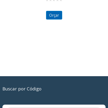
0
out
of
5
Orçar
Buscar por Código
Pesquisar