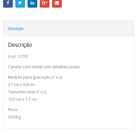
Descrição
Descrição
Cod. 12720
Caneta semi metal com detalhes prata.
Medida para gravação (C x L):
3,7 cm x 0,8 cm
Tamanho total (C x L):
13,9 cm x 1,7 cm
Peso:
0,018 g