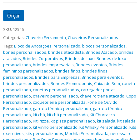
Orçar
SKU:
12546
Categorias:
Chaveiro Ferramenta
,
Chaveiros Personalizados
Tags:
Bloco de Anotações Personalizado
,
blocos personalizados
,
bonés personalizados
,
brindes atacadista
,
Brindes Atacado
,
brindes
atacados
,
Brindes Corporativos
,
Brindes de luxo
,
Brindes de luxo
personalizado
,
brindes empresariais
,
Brindes eventos
,
Brindes
femininos personalizados
,
brindes finos
,
brindes finos
personalizados
,
Brindes para Empresas
,
Brindes para eventos
,
brindes personalizados
,
Brindes Promocionais
,
Caixa de Som
,
caneta
personalizada
,
canetas personalizadas
,
carregador portatil
personalizado
,
chaveiro personalizado
,
chaveiro trena atacado
,
Copo
Personalizado
,
coqueteleira personalizada
,
Fone de Ouvido
Personalizado
,
garrafa térmica personalizada
,
garrafa térmica
personalizado
,
kit chá
,
kit chá personalizado
,
Kit Churrasco
Personalizado
,
Kit Pizza
,
kit pizza personalizado
,
kit salada
,
kit salada
personalizado
,
kit vinho personalizado
,
Kit Whisky Personalizado
,
Kits
executivos
,
kits personalizados
,
Mochila Personalizada
,
necessaire
personalizada
,
Pen Drive Personalizado
,
power bank personalizado
,