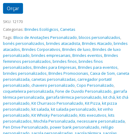
Orçar
SKU:
12170
Categorias:
Brindes Ecológicos
,
Canetas
Tags:
Bloco de Anotações Personalizado
,
blocos personalizados
,
bonés personalizados
,
brindes atacadista
,
Brindes Atacado
,
brindes
atacados
,
Brindes Corporativos
,
Brindes de luxo
,
Brindes de luxo
personalizado
,
brindes empresariais
,
Brindes eventos
,
Brindes
femininos personalizados
,
brindes finos
,
brindes finos
personalizados
,
Brindes para Empresas
,
Brindes para eventos
,
brindes personalizados
,
Brindes Promocionais
,
Caixa de Som
,
caneta
personalizada
,
canetas personalizadas
,
carregador portatil
personalizado
,
chaveiro personalizado
,
Copo Personalizado
,
coqueteleira personalizada
,
Fone de Ouvido Personalizado
,
garrafa
térmica personalizada
,
garrafa térmica personalizado
,
kit chá
,
kit chá
personalizado
,
Kit Churrasco Personalizado
,
Kit Pizza
,
kit pizza
personalizado
,
kit salada
,
kit salada personalizado
,
kit vinho
personalizado
,
Kit Whisky Personalizado
,
Kits executivos
,
kits
personalizados
,
Mochila Personalizada
,
necessaire personalizada
,
Pen Drive Personalizado
,
power bank personalizado
,
relógio
personalizado
,
sacola personalizadas
,
sacola térmica
,
sacolas