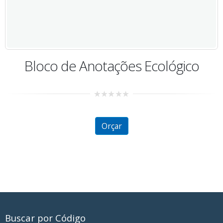
o
Bloco de Anotações Ecológico
0
out
of
5
Orçar
Buscar por Código