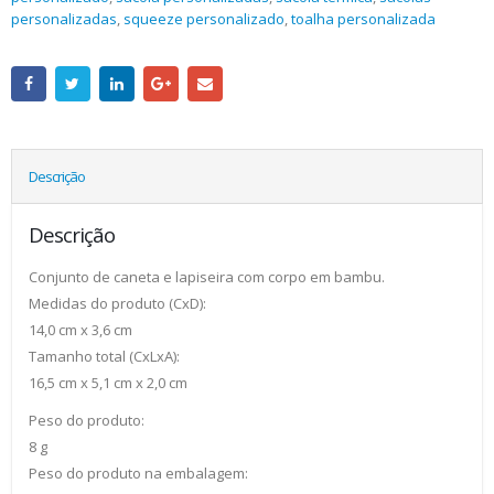
personalizadas
,
squeeze personalizado
,
toalha personalizada
Descrição
Descrição
Conjunto de caneta e lapiseira com corpo em bambu.
Medidas do produto (CxD):
14,0 cm x 3,6 cm
Tamanho total (CxLxA):
16,5 cm x 5,1 cm x 2,0 cm
Peso do produto:
8 g
Peso do produto na embalagem: