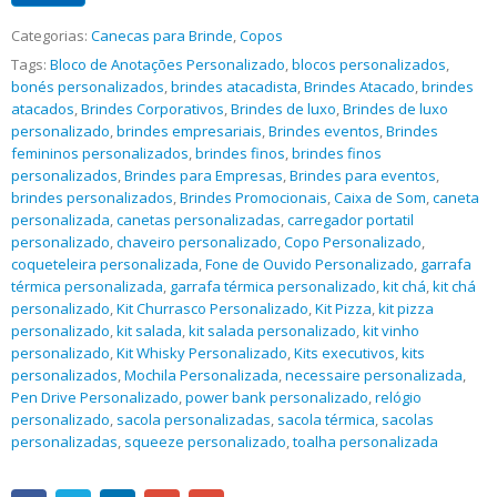
Categorias:
Canecas para Brinde
,
Copos
Tags:
Bloco de Anotações Personalizado
,
blocos personalizados
,
bonés personalizados
,
brindes atacadista
,
Brindes Atacado
,
brindes
atacados
,
Brindes Corporativos
,
Brindes de luxo
,
Brindes de luxo
personalizado
,
brindes empresariais
,
Brindes eventos
,
Brindes
femininos personalizados
,
brindes finos
,
brindes finos
personalizados
,
Brindes para Empresas
,
Brindes para eventos
,
brindes personalizados
,
Brindes Promocionais
,
Caixa de Som
,
caneta
personalizada
,
canetas personalizadas
,
carregador portatil
personalizado
,
chaveiro personalizado
,
Copo Personalizado
,
coqueteleira personalizada
,
Fone de Ouvido Personalizado
,
garrafa
térmica personalizada
,
garrafa térmica personalizado
,
kit chá
,
kit chá
personalizado
,
Kit Churrasco Personalizado
,
Kit Pizza
,
kit pizza
personalizado
,
kit salada
,
kit salada personalizado
,
kit vinho
personalizado
,
Kit Whisky Personalizado
,
Kits executivos
,
kits
personalizados
,
Mochila Personalizada
,
necessaire personalizada
,
Pen Drive Personalizado
,
power bank personalizado
,
relógio
personalizado
,
sacola personalizadas
,
sacola térmica
,
sacolas
personalizadas
,
squeeze personalizado
,
toalha personalizada