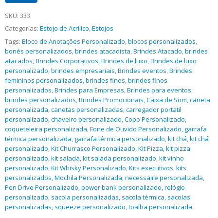
SKU:
333
Categorias:
Estojo de Acrílico
,
Estojos
Tags:
Bloco de Anotações Personalizado
,
blocos personalizados
,
bonés personalizados
,
brindes atacadista
,
Brindes Atacado
,
brindes
atacados
,
Brindes Corporativos
,
Brindes de luxo
,
Brindes de luxo
personalizado
,
brindes empresariais
,
Brindes eventos
,
Brindes
femininos personalizados
,
brindes finos
,
brindes finos
personalizados
,
Brindes para Empresas
,
Brindes para eventos
,
brindes personalizados
,
Brindes Promocionais
,
Caixa de Som
,
caneta
personalizada
,
canetas personalizadas
,
carregador portatil
personalizado
,
chaveiro personalizado
,
Copo Personalizado
,
coqueteleira personalizada
,
Fone de Ouvido Personalizado
,
garrafa
térmica personalizada
,
garrafa térmica personalizado
,
kit chá
,
kit chá
personalizado
,
Kit Churrasco Personalizado
,
Kit Pizza
,
kit pizza
personalizado
,
kit salada
,
kit salada personalizado
,
kit vinho
personalizado
,
Kit Whisky Personalizado
,
Kits executivos
,
kits
personalizados
,
Mochila Personalizada
,
necessaire personalizada
,
Pen Drive Personalizado
,
power bank personalizado
,
relógio
personalizado
,
sacola personalizadas
,
sacola térmica
,
sacolas
personalizadas
,
squeeze personalizado
,
toalha personalizada