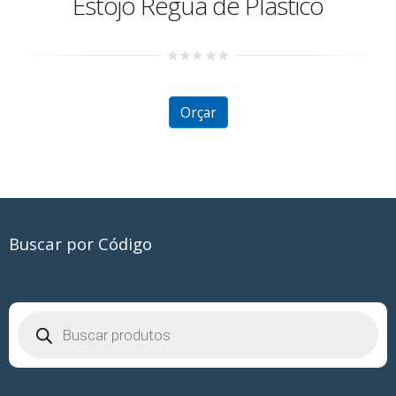
Estojo Regua de Plástico
0
out
of
5
Orçar
Buscar por Código
Pesquisar
produtos