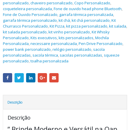
personalizado
,
chaveiro personalizado
,
Copo Personalizado
,
coqueteleira personalizada
,
Fone de ouvido head phone Bluetooth
,
Fone de Ouvido Personalizado
,
garrafa térmica personalizada
,
garrafa térmica personalizado
,
kit chá
,
kit chá personalizado
,
Kit
Churrasco Personalizado
,
Kit Pizza
,
kit pizza personalizado
,
kit salada
,
kit salada personalizado
,
kit vinho personalizado
,
Kit Whisky
Personalizado
,
Kits executivos
,
kits personalizados
,
Mochila
Personalizada
,
necessaire personalizada
,
Pen Drive Personalizado
,
power bank personalizado
,
relógio personalizado
,
sacola
personalizadas
,
sacola térmica
,
sacolas personalizadas
,
squeeze
personalizado
,
toalha personalizada
Descrição
Descrição
” Brinde Moderno e Versátil na Qap