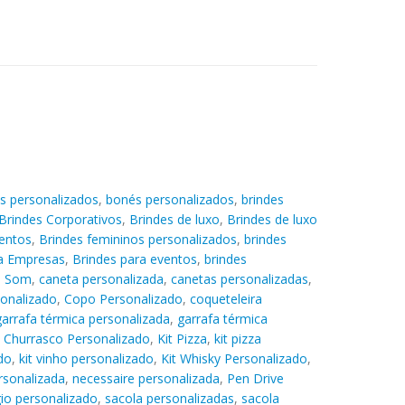
s personalizados
,
bonés personalizados
,
brindes
Brindes Corporativos
,
Brindes de luxo
,
Brindes de luxo
entos
,
Brindes femininos personalizados
,
brindes
ra Empresas
,
Brindes para eventos
,
brindes
e Som
,
caneta personalizada
,
canetas personalizadas
,
sonalizado
,
Copo Personalizado
,
coqueteleira
garrafa térmica personalizada
,
garrafa térmica
t Churrasco Personalizado
,
Kit Pizza
,
kit pizza
do
,
kit vinho personalizado
,
Kit Whisky Personalizado
,
rsonalizada
,
necessaire personalizada
,
Pen Drive
gio personalizado
,
sacola personalizadas
,
sacola