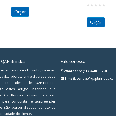
2.04
out
of 5
0
Orçar
out
of
Orçar
5
 QAP Brindes
Fale conosco
ão artigos como kit vinho, canetas,
Whatsapp: (11) 96489-3750
, calculadoras, entre diversos tipos
E-mail:
vendas@qapbrindes.com
s para brindes, onde a QAP Brindes
iza estes artigos inserindo sua
a. Os Brindes promocionais são
os para conquistar e surpreender
, e são personalizados de acordo
essidade do cliente.