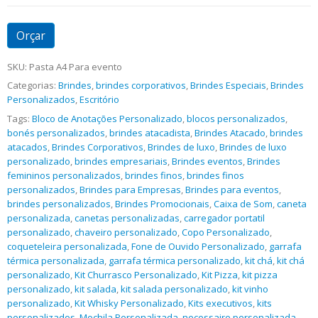
Orçar
SKU:
Pasta A4 Para evento
Categorias:
Brindes
,
brindes corporativos
,
Brindes Especiais
,
Brindes
Personalizados
,
Escritório
Tags:
Bloco de Anotações Personalizado
,
blocos personalizados
,
bonés personalizados
,
brindes atacadista
,
Brindes Atacado
,
brindes
atacados
,
Brindes Corporativos
,
Brindes de luxo
,
Brindes de luxo
personalizado
,
brindes empresariais
,
Brindes eventos
,
Brindes
femininos personalizados
,
brindes finos
,
brindes finos
personalizados
,
Brindes para Empresas
,
Brindes para eventos
,
brindes personalizados
,
Brindes Promocionais
,
Caixa de Som
,
caneta
personalizada
,
canetas personalizadas
,
carregador portatil
personalizado
,
chaveiro personalizado
,
Copo Personalizado
,
coqueteleira personalizada
,
Fone de Ouvido Personalizado
,
garrafa
térmica personalizada
,
garrafa térmica personalizado
,
kit chá
,
kit chá
personalizado
,
Kit Churrasco Personalizado
,
Kit Pizza
,
kit pizza
personalizado
,
kit salada
,
kit salada personalizado
,
kit vinho
personalizado
,
Kit Whisky Personalizado
,
Kits executivos
,
kits
personalizados
,
Mochila Personalizada
,
necessaire personalizada
,