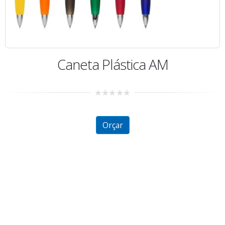
Caneta Plástica AM
0
out
of
5
Orçar