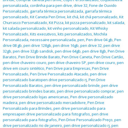
personalizada
,
cordinha para pen drive
,
drive 32
,
Fone de Ouvido
Personalizado
,
garrafa térmica personalizada
,
garrafa térmica
personalizado
,
Kit Caneta Pen Drive
,
kit chá
,
kit chá personalizado
,
Kit
Churrasco Personalizado
,
Kit Pizza
,
kit pizza personalizado
,
kit salada
,
kit salada personalizado
,
kit vinho personalizado
,
Kit Whisky
Personalizado
,
Kits executivos
,
kits personalizados
,
Mochila
Personalizada
,
necessaire personalizada
,
pen
,
Pen drive 04 gb
,
Pen
drive 08 gb
,
pen drive 128gb
,
pen drive 16gb
,
pen drive 32
,
pen drive
32gb
,
pen drive 32gb sandisk
,
pen drive 64gb
,
pen drive 8gb
,
Pen Drive
Baratos
,
Pen Drive Brinde Barato
,
Pen Drive Caneta
,
Pen Drive Cartão
,
pen drive chaveiro couro
,
pen drive chaveiro SP
,
pen drive couro
,
pen
drive em couro sintético
,
Pen Drive para Empresas
,
Pen Drive
Personalizado
,
Pen Drive Personalizado Atacado
,
pen drive
personalizado baratopen drive personalizado rj
,
Pen Drive
Personalizado Baratos
,
pen drive personalizado brinde
,
pen drive
personalizado brindes barato
,
pen drive personalizado comprar
,
pen
drive personalizado lojas americanas
,
Pen drive personalizado
madeira
,
pen drive personalizado mercadolivre
,
Pen Drive
Personalizado para Brindes
,
pen drive personalizado para
empresapen drive personalizado para fotografos
,
pen drive
personalizado para fotografos
,
Pen Drive Personalizado Preço
,
pen
drive personalizado rio de janeiro
,
pen drive personalizado rj
,
pen