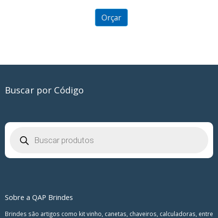
out
of
5
Orçar
Buscar por Código
Pesquisar
produtos
Sobre a QAP Brindes
Brindes são artigos como kit vinho, canetas, chaveiros, calculadoras, entre