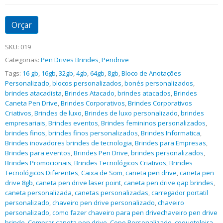
Orçar
SKU:
019
Categorias:
Pen Drives Brindes
,
Pendrive
Tags:
16 gb
,
16gb
,
32gb
,
4gb
,
64gb
,
8gb
,
Bloco de Anotações
Personalizado
,
blocos personalizados
,
bonés personalizados
,
brindes atacadista
,
Brindes Atacado
,
brindes atacados
,
Brindes
Caneta Pen Drive
,
Brindes Corporativos
,
Brindes Corporativos
Criativos
,
Brindes de luxo
,
Brindes de luxo personalizado
,
brindes
empresariais
,
Brindes eventos
,
Brindes femininos personalizados
,
brindes finos
,
brindes finos personalizados
,
Brindes Informatica
,
Brindes inovadores brindes de tecnologia
,
Brindes para Empresas
,
Brindes para eventos
,
Brindes Pen Drive
,
brindes personalizados
,
Brindes Promocionais
,
Brindes Tecnológicos Criativos
,
Brindes
Tecnológicos Diferentes
,
Caixa de Som
,
caneta pen drive
,
caneta pen
drive 8gb
,
caneta pen drive laser point
,
caneta pen drive qap brindes
,
caneta personalizada
,
canetas personalizadas
,
carregador portatil
personalizado
,
chaveiro pen drive personalizado
,
chaveiro
personalizado
,
como fazer chaveiro para pen drivechaveiro pen drive
brinde
,
Comprar caneta pen drive
,
Copo Personalizado
,
coqueteleira