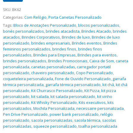
SKU:
BK62
Categorias:
Com Relógio
,
Porta Canetas Personalizado
Tags:
Bloco de Anotações Personalizado
,
blocos personalizados
,
bonés personalizados
,
brindes atacadista
,
Brindes Atacado
,
brindes
atacados
,
Brindes Corporativos
,
Brindes de luxo
,
Brindes de luxo
personalizado
,
brindes empresariais
,
Brindes eventos
,
Brindes
femininos personalizados
,
brindes finos
,
brindes finos
personalizados
,
Brindes para Empresas
,
Brindes para eventos
,
brindes personalizados
,
Brindes Promocionais
,
Caixa de Som
,
caneta
personalizada
,
canetas personalizadas
,
carregador portatil
personalizado
,
chaveiro personalizado
,
Copo Personalizado
,
coqueteleira personalizada
,
Fone de Ouvido Personalizado
,
garrafa
térmica personalizada
,
garrafa térmica personalizado
,
kit chá
,
kit chá
personalizado
,
Kit Churrasco Personalizado
,
Kit Pizza
,
kit pizza
personalizado
,
kit salada
,
kit salada personalizado
,
kit vinho
personalizado
,
Kit Whisky Personalizado
,
Kits executivos
,
kits
personalizados
,
Mochila Personalizada
,
necessaire personalizada
,
Pen Drive Personalizado
,
power bank personalizado
,
relógio
personalizado
,
sacola personalizadas
,
sacola térmica
,
sacolas
personalizadas
,
squeeze personalizado
,
toalha personalizada