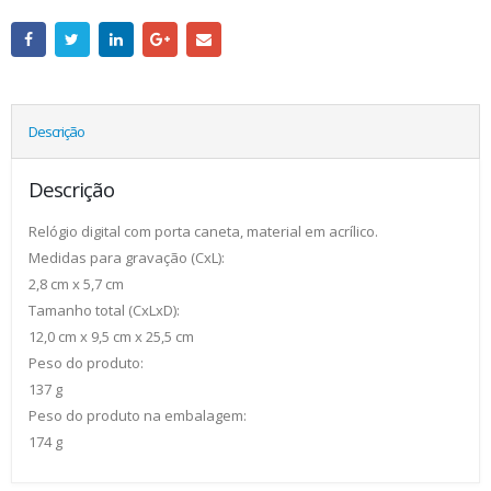
Descrição
Descrição
Relógio digital com porta caneta, material em acrílico.
Medidas para gravação (CxL):
2,8 cm x 5,7 cm
Tamanho total (CxLxD):
12,0 cm x 9,5 cm x 25,5 cm
Peso do produto:
137 g
Peso do produto na embalagem:
174 g