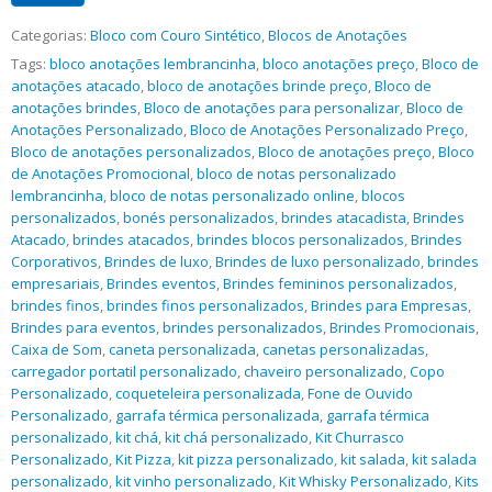
Categorias:
Bloco com Couro Sintético
,
Blocos de Anotações
Tags:
bloco anotações lembrancinha
,
bloco anotações preço
,
Bloco de
anotações atacado
,
bloco de anotações brinde preço
,
Bloco de
anotações brindes
,
Bloco de anotações para personalizar
,
Bloco de
Anotações Personalizado
,
Bloco de Anotações Personalizado Preço
,
Bloco de anotações personalizados
,
Bloco de anotações preço
,
Bloco
de Anotações Promocional
,
bloco de notas personalizado
lembrancinha
,
bloco de notas personalizado online
,
blocos
personalizados
,
bonés personalizados
,
brindes atacadista
,
Brindes
Atacado
,
brindes atacados
,
brindes blocos personalizados
,
Brindes
Corporativos
,
Brindes de luxo
,
Brindes de luxo personalizado
,
brindes
empresariais
,
Brindes eventos
,
Brindes femininos personalizados
,
brindes finos
,
brindes finos personalizados
,
Brindes para Empresas
,
Brindes para eventos
,
brindes personalizados
,
Brindes Promocionais
,
Caixa de Som
,
caneta personalizada
,
canetas personalizadas
,
carregador portatil personalizado
,
chaveiro personalizado
,
Copo
Personalizado
,
coqueteleira personalizada
,
Fone de Ouvido
Personalizado
,
garrafa térmica personalizada
,
garrafa térmica
personalizado
,
kit chá
,
kit chá personalizado
,
Kit Churrasco
Personalizado
,
Kit Pizza
,
kit pizza personalizado
,
kit salada
,
kit salada
personalizado
,
kit vinho personalizado
,
Kit Whisky Personalizado
,
Kits