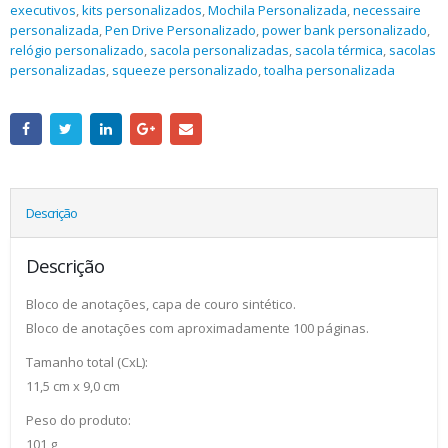
executivos
,
kits personalizados
,
Mochila Personalizada
,
necessaire
personalizada
,
Pen Drive Personalizado
,
power bank personalizado
,
relógio personalizado
,
sacola personalizadas
,
sacola térmica
,
sacolas
personalizadas
,
squeeze personalizado
,
toalha personalizada
Descrição
Descrição
Bloco de anotações, capa de couro sintético.
Bloco de anotações com aproximadamente 100 páginas.
Tamanho total (CxL):
11,5 cm x 9,0 cm
Peso do produto:
101 g