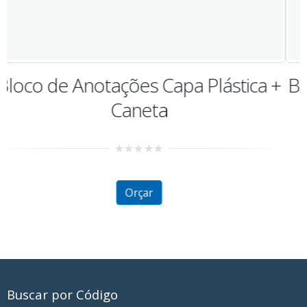
+
Bloco de Anotações Cubo c/ Caneta
2.13
out
of 5
Orçar
Buscar por Código