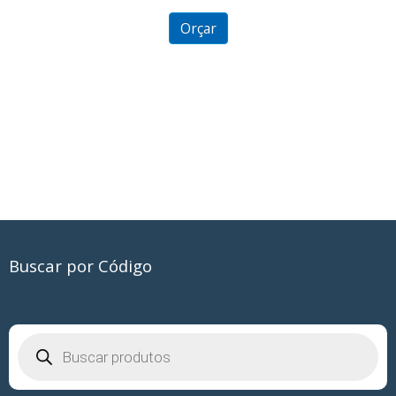
out
of
5
Orçar
Buscar por Código
Pesquisar
produtos