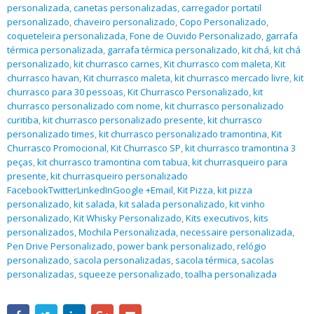
personalizada
,
canetas personalizadas
,
carregador portatil
personalizado
,
chaveiro personalizado
,
Copo Personalizado
,
coqueteleira personalizada
,
Fone de Ouvido Personalizado
,
garrafa
térmica personalizada
,
garrafa térmica personalizado
,
kit chá
,
kit chá
personalizado
,
kit churrasco carnes
,
Kit churrasco com maleta
,
Kit
churrasco havan
,
Kit churrasco maleta
,
kit churrasco mercado livre
,
kit
churrasco para 30 pessoas
,
Kit Churrasco Personalizado
,
kit
churrasco personalizado com nome
,
kit churrasco personalizado
curitiba
,
kit churrasco personalizado presente
,
kit churrasco
personalizado times
,
kit churrasco personalizado tramontina
,
Kit
Churrasco Promocional
,
Kit Churrasco SP
,
kit churrasco tramontina 3
peças
,
kit churrasco tramontina com tabua
,
kit churrasqueiro para
presente
,
kit churrasqueiro personalizado
FacebookTwitterLinkedInGoogle +Email
,
Kit Pizza
,
kit pizza
personalizado
,
kit salada
,
kit salada personalizado
,
kit vinho
personalizado
,
Kit Whisky Personalizado
,
Kits executivos
,
kits
personalizados
,
Mochila Personalizada
,
necessaire personalizada
,
Pen Drive Personalizado
,
power bank personalizado
,
relógio
personalizado
,
sacola personalizadas
,
sacola térmica
,
sacolas
personalizadas
,
squeeze personalizado
,
toalha personalizada