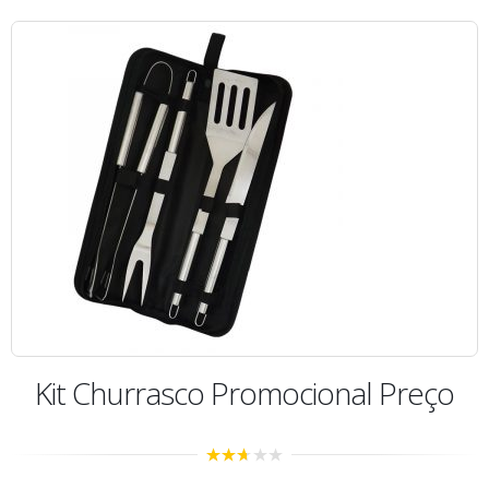
Kit Churrasco Avental
0