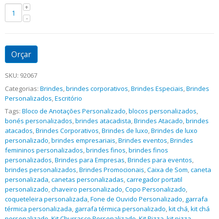
Orçar
SKU:
92067
Categorias:
Brindes
,
brindes corporativos
,
Brindes Especiais
,
Brindes
Personalizados
,
Escritório
Tags:
Bloco de Anotações Personalizado
,
blocos personalizados
,
bonés personalizados
,
brindes atacadista
,
Brindes Atacado
,
brindes
atacados
,
Brindes Corporativos
,
Brindes de luxo
,
Brindes de luxo
personalizado
,
brindes empresariais
,
Brindes eventos
,
Brindes
femininos personalizados
,
brindes finos
,
brindes finos
personalizados
,
Brindes para Empresas
,
Brindes para eventos
,
brindes personalizados
,
Brindes Promocionais
,
Caixa de Som
,
caneta
personalizada
,
canetas personalizadas
,
carregador portatil
personalizado
,
chaveiro personalizado
,
Copo Personalizado
,
coqueteleira personalizada
,
Fone de Ouvido Personalizado
,
garrafa
térmica personalizada
,
garrafa térmica personalizado
,
kit chá
,
kit chá
personalizado
,
Kit Churrasco Personalizado
,
Kit Pizza
,
kit pizza