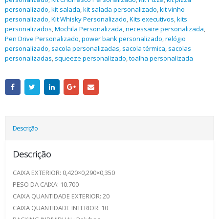
personalizado
,
kit salada
,
kit salada personalizado
,
kit vinho
personalizado
,
Kit Whisky Personalizado
,
Kits executivos
,
kits
personalizados
,
Mochila Personalizada
,
necessaire personalizada
,
Pen Drive Personalizado
,
power bank personalizado
,
relógio
personalizado
,
sacola personalizadas
,
sacola térmica
,
sacolas
personalizadas
,
squeeze personalizado
,
toalha personalizada
Descrição
Descrição
CAIXA EXTERIOR: 0,420×0,290×0,350
PESO DA CAIXA: 10.700
CAIXA QUANTIDADE EXTERIOR: 20
CAIXA QUANTIDADE INTERIOR: 10