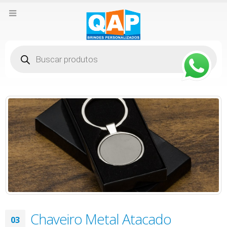
Pesquisar
produtos
Chaveiro Metal Atacado
03