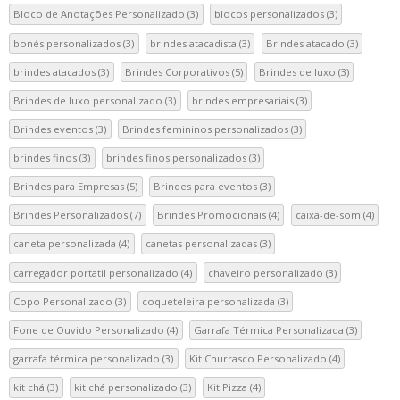
Bloco de Anotações Personalizado
(3)
blocos personalizados
(3)
bonés personalizados
(3)
brindes atacadista
(3)
Brindes atacado
(3)
brindes atacados
(3)
Brindes Corporativos
(5)
Brindes de luxo
(3)
Brindes de luxo personalizado
(3)
brindes empresariais
(3)
Brindes eventos
(3)
Brindes femininos personalizados
(3)
brindes finos
(3)
brindes finos personalizados
(3)
Brindes para Empresas
(5)
Brindes para eventos
(3)
Brindes Personalizados
(7)
Brindes Promocionais
(4)
caixa-de-som
(4)
caneta personalizada
(4)
canetas personalizadas
(3)
carregador portatil personalizado
(4)
chaveiro personalizado
(3)
Copo Personalizado
(3)
coqueteleira personalizada
(3)
Fone de Ouvido Personalizado
(4)
Garrafa Térmica Personalizada
(3)
garrafa térmica personalizado
(3)
Kit Churrasco Personalizado
(4)
kit chá
(3)
kit chá personalizado
(3)
Kit Pizza
(4)