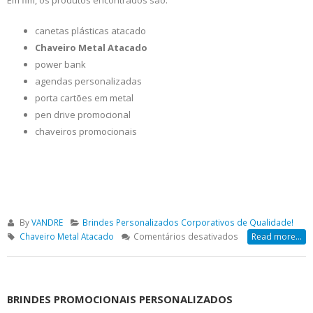
Em fim, os produtos encontrados são:
canetas plásticas atacado
Chaveiro Metal Atacado
power bank
agendas personalizadas
porta cartões em metal
pen drive promocional
chaveiros promocionais
By
VANDRE
Brindes Personalizados Corporativos de Qualidade!
em
Chaveiro Metal Atacado
Comentários desativados
Read more...
Chaveiro
Metal
Atacado
BRINDES PROMOCIONAIS PERSONALIZADOS