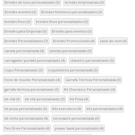
!!
Brindes de luxo personalizado
(3)
brindes empresariais
(3)
Brindes eventos
(3)
Brindes femininos personalizados
(3)
brindes finos
(3)
brindes finos personalizados
(3)
Brindes para Empresas
(5)
Brindes para eventos
(3)
Brindes Personalizados
(7)
Brindes Promocionais
(4)
caixa-de-som
(4)
caneta personalizada
(4)
canetas personalizadas
(3)
carregador portatil personalizado
(4)
chaveiro personalizado
(3)
Copo Personalizado
(3)
coqueteleira personalizada
(3)
Fone de Ouvido Personalizado
(4)
Garrafa Térmica Personalizada
(3)
garrafa térmica personalizado
(3)
Kit Churrasco Personalizado
(4)
kit chá
(3)
kit chá personalizado
(3)
Kit Pizza
(4)
kit pizza personalizado
(3)
Kits executivos
(4)
kits personalizados
(4)
kit vinho personalizado
(4)
necessaire personalizada
(3)
Pen Drive Personalizado
(4)
power bank personalizado
(4)