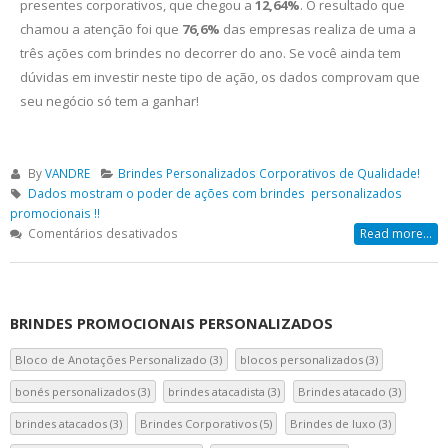
presentes corporativos, que chegou a
12,64%
. O resultado que
chamou a atenção foi que
76,6%
das empresas realiza de uma a
três ações com brindes no decorrer do ano. Se você ainda tem
dúvidas em investir neste tipo de ação, os dados comprovam que
seu negócio só tem a ganhar!
By
VANDRE
Brindes Personalizados Corporativos de Qualidade!
Dados mostram o poder de ações com brindes personalizados
promocionais !!
em
Comentários desativados
Read more...
Dados
mostram
o
poder
BRINDES PROMOCIONAIS PERSONALIZADOS
de
ações
Bloco de Anotações Personalizado
(3)
blocos personalizados
(3)
com
bonés personalizados
(3)
brindes atacadista
(3)
Brindes atacado
(3)
brindes
personalizados
brindes atacados
(3)
Brindes Corporativos
(5)
Brindes de luxo
(3)
promocionais