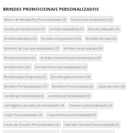
Dia
BRINDES PROMOCIONAIS PERSONALIZADOS
do
Cliente….
Bloco de Anotações Personalizado
(3)
blocos personalizados
(3)
bonés personalizados
(3)
brindes atacadista
(3)
Brindes atacado
(3)
brindes atacados
(3)
Brindes Corporativos
(5)
Brindes de luxo
(3)
Brindes de luxo personalizado
(3)
brindes empresariais
(3)
Brindes eventos
(3)
Brindes femininos personalizados
(3)
brindes finos
(3)
brindes finos personalizados
(3)
Brindes para Empresas
(5)
Brindes para eventos
(3)
Brindes Personalizados
(7)
Brindes Promocionais
(4)
caixa-de-som
(4)
caneta personalizada
(4)
canetas personalizadas
(3)
carregador portatil personalizado
(4)
chaveiro personalizado
(3)
Copo Personalizado
(3)
coqueteleira personalizada
(3)
Fone de Ouvido Personalizado
(4)
Garrafa Térmica Personalizada
(3)