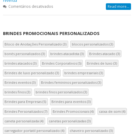
revenda
em
Comentários desativados
Read more...
Fornecedor
de
Brindes
para
BRINDES PROMOCIONAIS PERSONALIZADOS
Personalizar
Bloco de Anotações Personalizado
(3)
blocos personalizados
(3)
bonés personalizados
(3)
brindes atacadista
(3)
Brindes atacado
(3)
brindes atacados
(3)
Brindes Corporativos
(5)
Brindes de luxo
(3)
Brindes de luxo personalizado
(3)
brindes empresariais
(3)
Brindes eventos
(3)
Brindes femininos personalizados
(3)
brindes finos
(3)
brindes finos personalizados
(3)
Brindes para Empresas
(5)
Brindes para eventos
(3)
Brindes Personalizados
(7)
Brindes Promocionais
(4)
caixa-de-som
(4)
caneta personalizada
(4)
canetas personalizadas
(3)
carregador portatil personalizado
(4)
chaveiro personalizado
(3)